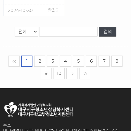
관리자
2024-10-30
��ó��
1
2
3
4
5
6
7
8
9
10
����
�Ǹ�����
주소
대구광역시 서구 서대구로7길 46 서구청소년드림센터 3층, 4층