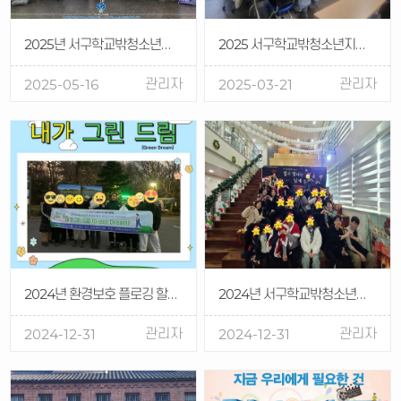
2025년 서구학교밖청소년지원센터&서구청소년상담복지센터 서구 어린이 큰잔치 체험부스 운영 및 아웃리치
2025 서구학교밖청소년지원센터 자살예방 및 생명존중을 위한 생명지킴이 교육 (3. 19.)
관리자
관리자
2025-05-16
2025-03-21
2024년 환경보호 플로깅 할동을 매개로한 문화체험(졸업여행) 내가 그린 드림 (Green Dream)
2024년 서구학교밖청소년지원센터 대구미래교육지구사업 작품전시회 '별이 빛나는 날에'
관리자
관리자
2024-12-31
2024-12-31