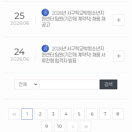
2026년 서구학교밖청소년지
25
공지
원센터 팀원(기간제 계약직) 채용 재
2026.06
공고
2026년 서구학교밖청소년지
24
공지
원센터 팀원(기간제 계약직) 채용 서
2026.06
류전형 합격자 발표
��ó��
1
2
3
4
5
6
7
8
9
10
����
�Ǹ�����