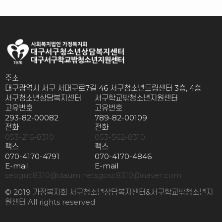
주소
대구광역시 서구 서대구로7길 46 서구청소년드림센터 3층, 4층
서구청소년상담복지센터
서구학교밖청소년지원센터
고유번호
고유번호
293-82-00082
789-82-00109
전화
전화
053-216-8310
053-562-8310
팩스
팩스
070-4170-4791
070-4170-4846
E-mail
E-mail
seoguc8310@daum.net
sgosc8310@naver.com
© 2019 가정복지회 서구청소년상담복지센터&서구학교밖청소년지
원센터 All rights reserved
.