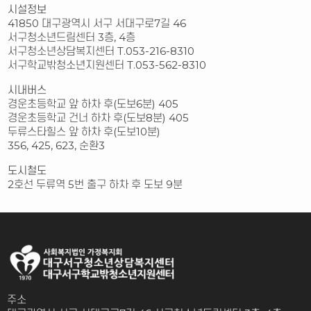
시설정보
41850 대구광역시 서구 서대구로7길 46
서구청소년드림센터 3층, 4층
서구청소년상담복지센터 T.053-216-8310
서구학교밖청소년지원센터 T.053-562-8310
시내버스
경운초등학교 앞 하차 후(도보6분) 405
경운초등학교 건너 하차 후(도보8분) 405
두류스타힐스 앞 하차 후(도보10분)
356, 425, 623, 순환3
도시철도
2호선 두류역 5번 출구 하차 후 도보 9분
주소